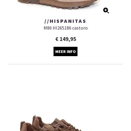
//HISPANITAS
M86 HI265186 castoro
€ 149,95
MEER INFO