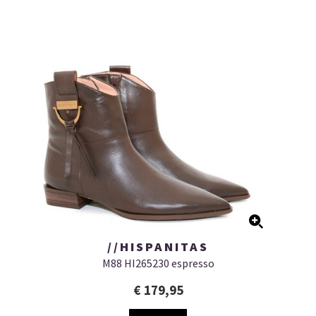
//HISPANITAS
M88 HI265230 espresso
€ 179,95