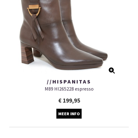
//HISPANITAS
M89 HI265228 espresso
€ 199,95
MEER INFO