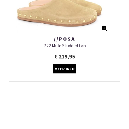
//POSA
P22 Mule Studded tan
€ 219,95
MEER INFO