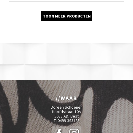
TOON MEER PRODUCTEN
WAAR
Doreen Schoenen
Hoofdstraat 10A
5683 AD, Best
T:
0499-393185