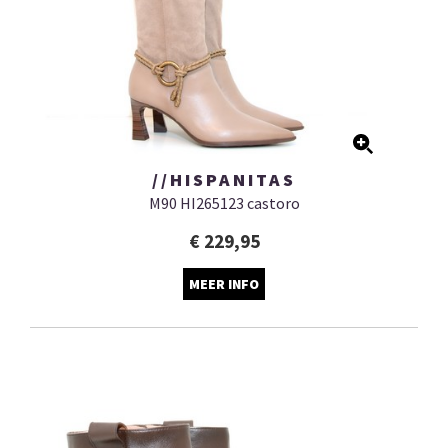
//HISPANITAS
M90 HI265123 castoro
€ 229,95
MEER INFO