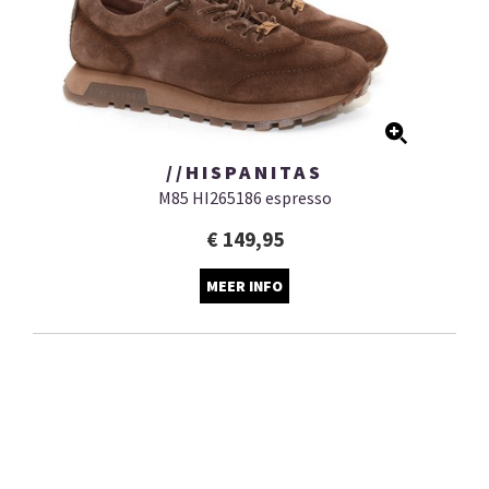
//HISPANITAS
M85 HI265186 espresso
€ 149,95
MEER INFO