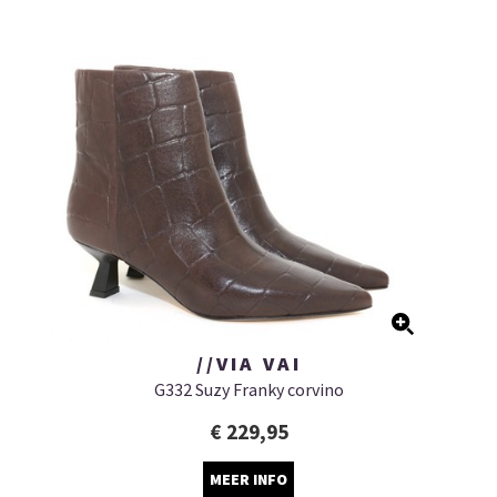
//VIA VAI
G332 Suzy Franky corvino
€ 229,95
MEER INFO