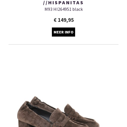
//HISPANITAS
M93 HI264951 black
€ 149,95
MEER INFO