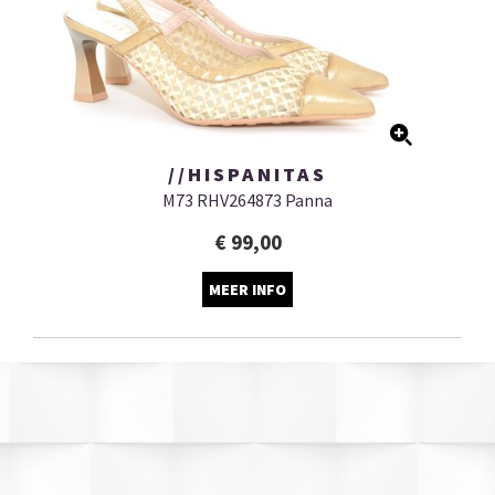
//HISPANITAS
M73 RHV264873 Panna
€ 99,00
MEER INFO