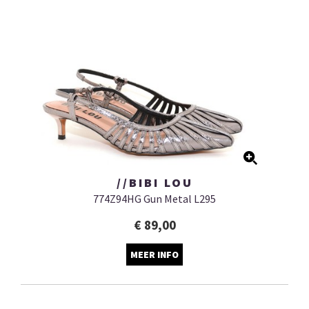
//BIBI LOU
774Z94HG Gun Metal L295
€ 89,00
MEER INFO