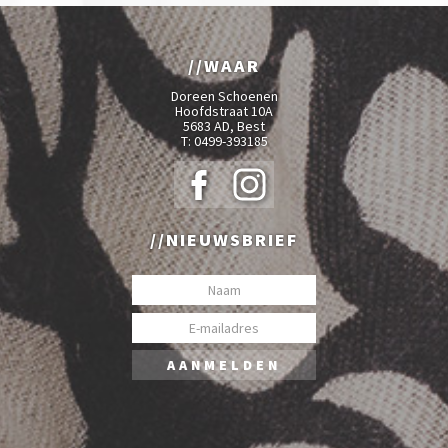
WAAR
Doreen Schoenen
Hoofdstraat 10A
5683 AD, Best
T:
0499-393185
NIEUWSBRIEF