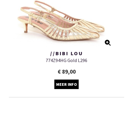
//BIBI LOU
774Z94HG Gold L296
€ 89,00
MEER INFO