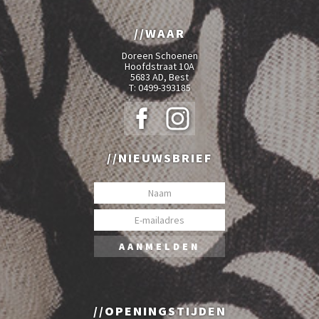
WAAR
Doreen Schoenen
Hoofdstraat 10A
5683 AD, Best
T:
0499-393185
NIEUWSBRIEF
OPENINGSTIJDEN