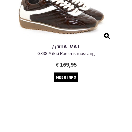
//VIA VAI
G338 Mikki Rae eris mustang
€ 169,95
MEER INFO