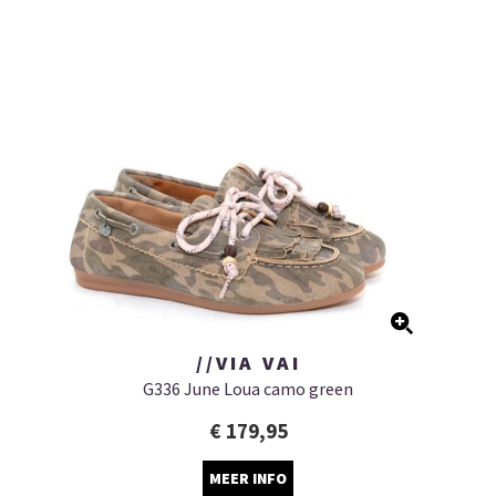
//VIA VAI
G336 June Loua camo green
€ 179,95
MEER INFO