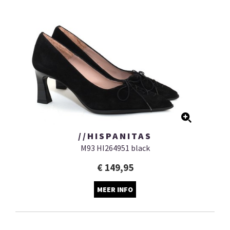
//HISPANITAS
M93 HI264951 black
€ 149,95
MEER INFO