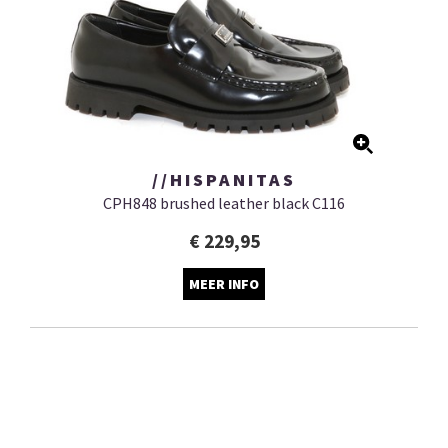
//HISPANITAS
CPH848 brushed leather black C116
€ 229,95
MEER INFO