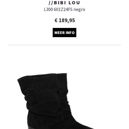
//BIBI LOU
L300 601Z24FS negro
€ 189,95
MEER INFO