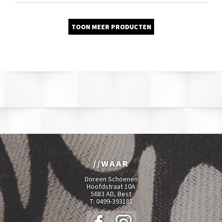
TOON MEER PRODUCTEN
WAAR
Doreen Schoenen
Hoofdstraat 10A
5683 AD, Best
T:
0499-393185