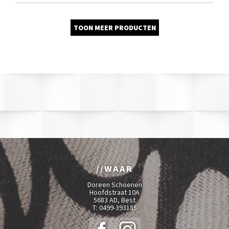
TOON MEER PRODUCTEN
WAAR
Doreen Schoenen
Hoofdstraat 10A
5683 AD, Best
T:
0499-393185